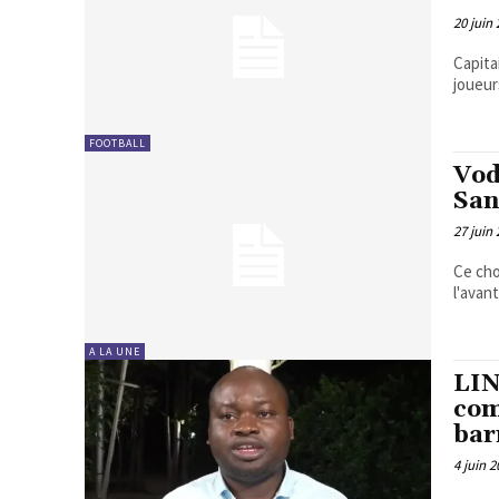
20 juin
Capita
joueurs
FOOTBALL
Vod
San
27 juin
Ce cho
l'avan
A LA UNE
LIN
com
bar
4 juin 