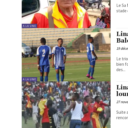
Le Sa 
stade 
A LA UNE
Lin
Bal
19 déc
Le tri
bien f
des...
A LA UNE
Lin
lou
27 nov
Suite a
rencon