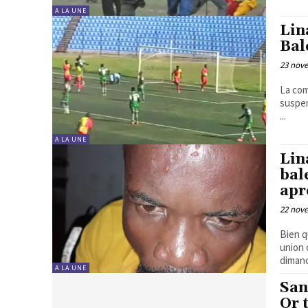
A LA UNE
Lin
Bal
23 nov
La com
suspen
...
A LA UNE
Lin
bal
apr
22 nov
Bien q
union 
dimanc
A LA UNE
San
Or 