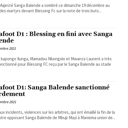
Majesté Sanga Balende a sombré ce dimanche 19 décembre au
des martyrs devant Blessing Fc sur la note de trois buts...
afoot D1 : Blessing en fini avec Sanga
ende
embre 2021
o kapongo Ilunga, Mamadou Nkongolo et Mwanza Laurent a très
onctionné pour Blessing FC reçu par le Sanga Balende au stade
afoot D1: Sanga Balende sanctionné
rdement
embre 2021
ux incidents, violences sur les arbitres, qui ont émaillé la fin de la
tre opposant Sanga Balende de Mbuji-Mayi à Maniema union de...