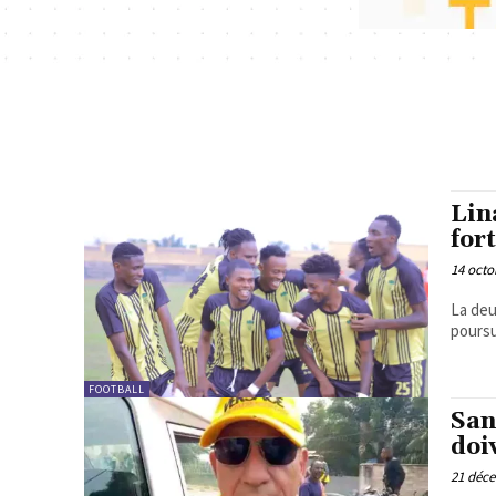
Lin
for
14 octo
La deu
poursu
FOOTBALL
San
doi
21 déc