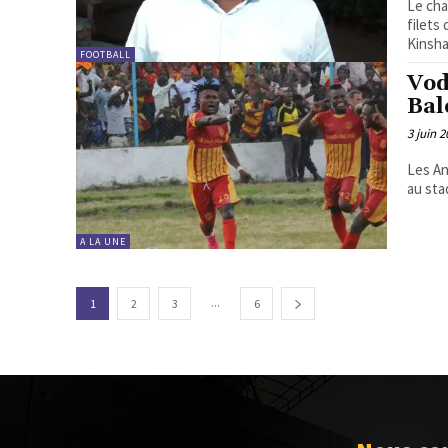
Le cha
filets
Kinsha
FOOTBALL
Vod
Bal
3 juin 
Les An
au sta
A LA UNE
...
1
2
3
6