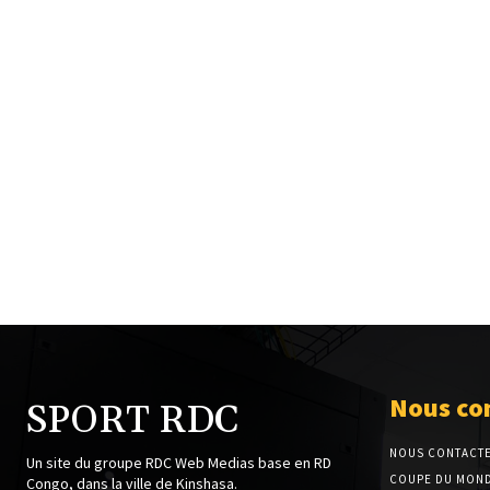
Nous co
SPORT RDC
NOUS CONTACT
Un site du groupe RDC Web Medias base en RD
COUPE DU MOND
Congo, dans la ville de Kinshasa.