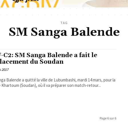
TAG
SM Sanga Balende
-C2: SM Sanga Balende a fait le
lacement du Soudan
s 2017
ga Balende a quitté la ville de Lubumbashi, mardi 14 mars, pour la
de Khartoum (Soudan), où il va préparer son match-retour...
Page 6 sur 6