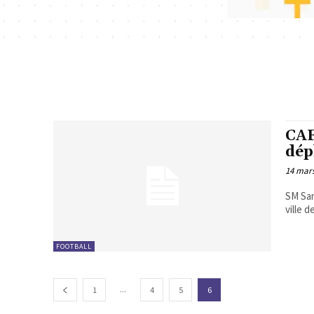
CAF
dép
14 mar
SM San
ville 
FOOTBALL
...
1
4
5
6