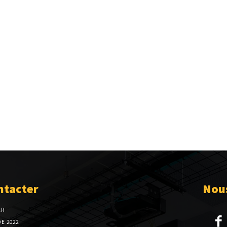
ntacter
Nous
ER
E 2022