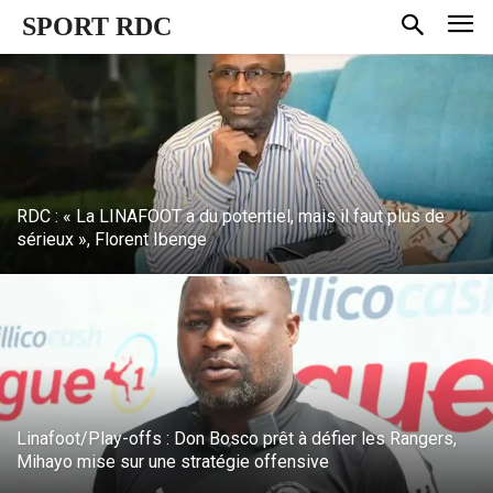
SPORT RDC
RDC : « La LINAFOOT a du potentiel, mais il faut plus de
sérieux », Florent Ibenge
Linafoot/Play-offs : Don Bosco prêt à défier les Rangers,
Mihayo mise sur une stratégie offensive