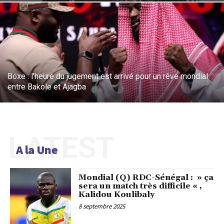
Boxe : l’heure du jugement est arrivé pour un rêve mondial
entre Bakole et Ajagba
LATEST
A la Une
Mondial (Q) RDC-Sénégal : » ça
sera un match très difficile « ,
Kalidou Koulibaly
8 septembre 2025