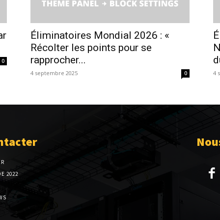
ar
Éliminatoires Mondial 2026 : «
É
Récolter les points pour se
N
rapprocher...
d
0
4 septembre 2025
4 
0
ntacter
Nous
ER
E 2022
WS