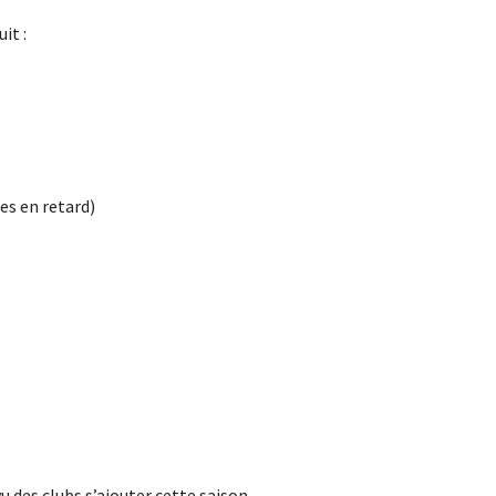
it :
es en retard)
u des clubs s’ajouter cette saison.