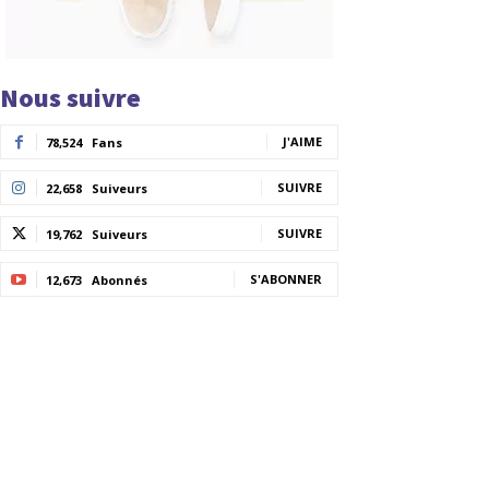
Nous suivre
J'AIME
78,524
Fans
SUIVRE
22,658
Suiveurs
SUIVRE
19,762
Suiveurs
S'ABONNER
12,673
Abonnés