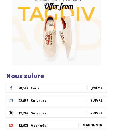
Nous suivre
J'AIME
78,524
Fans
SUIVRE
22,658
Suiveurs
SUIVRE
19,762
Suiveurs
S'ABONNER
12,673
Abonnés