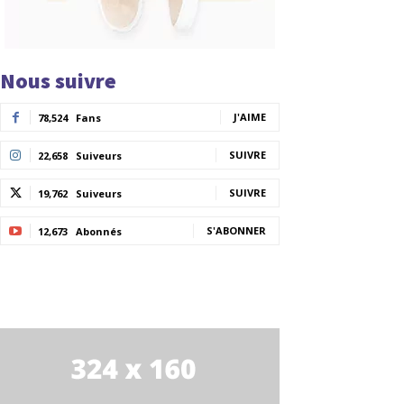
Nous suivre
J'AIME
78,524
Fans
SUIVRE
22,658
Suiveurs
SUIVRE
19,762
Suiveurs
S'ABONNER
12,673
Abonnés