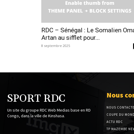
RDC – Sénégal : Le Somalien Om
Artan au sifflet pour...
8 septembre 2025
Nous co
SPORT RDC
NOUS CONTACT
Un site du groupe RDC Web Medias base en RD
COUPE DU MOND
Congo, dans la ville de Kinshasa.
ACTU RDC
TP MAZEMBE NE