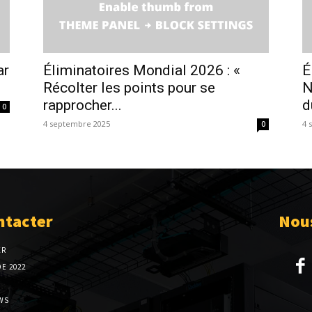
ar
Éliminatoires Mondial 2026 : «
É
Récolter les points pour se
N
rapprocher...
d
0
4 septembre 2025
4 
0
ntacter
Nous
ER
E 2022
WS