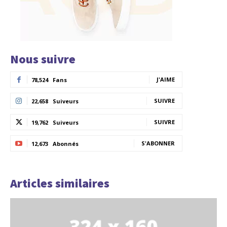
Nous suivre
J'AIME
78,524
Fans
SUIVRE
22,658
Suiveurs
SUIVRE
19,762
Suiveurs
S'ABONNER
12,673
Abonnés
Articles similaires