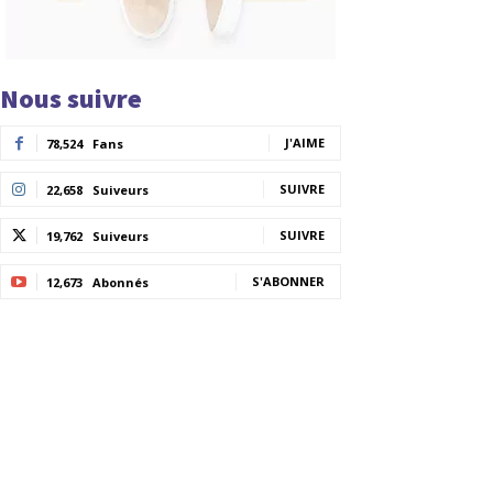
Nous suivre
J'AIME
78,524
Fans
SUIVRE
22,658
Suiveurs
SUIVRE
19,762
Suiveurs
S'ABONNER
12,673
Abonnés