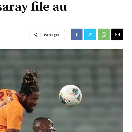
aray file au
Partager