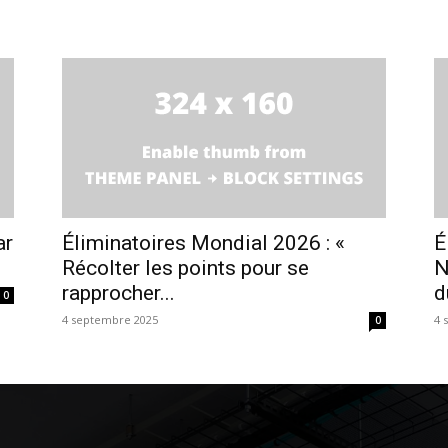
ar
Éliminatoires Mondial 2026 : «
É
Récolter les points pour se
N
rapprocher...
d
0
4 septembre 2025
4 
0