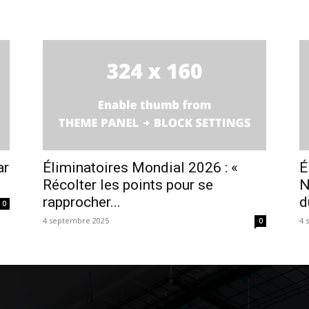
ar
Éliminatoires Mondial 2026 : «
É
Récolter les points pour se
N
rapprocher...
d
0
4 septembre 2025
4 
0