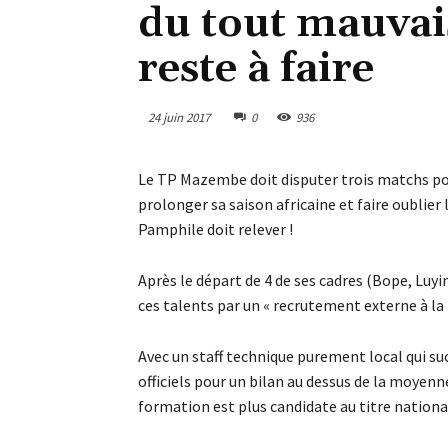
du tout mauvais
reste à faire
24 juin 2017
0
936
Le TP Mazembe doit disputer trois matchs pou
prolonger sa saison africaine et faire oublie
Pamphile doit relever !
Après le départ de 4 de ses cadres (Bope, Luy
ces talents par un « recrutement externe à la 
Avec un staff technique purement local qui suc
officiels pour un bilan au dessus de la moyenn
formation est plus candidate au titre nationa