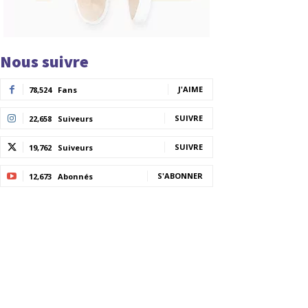
Nous suivre
J'AIME
78,524
Fans
SUIVRE
22,658
Suiveurs
SUIVRE
19,762
Suiveurs
S'ABONNER
12,673
Abonnés