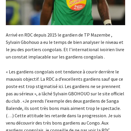
Arrivé en RDC depuis 2015 le gardien de TP Mazembe ,
Sylvain Gbohouo a eu le temps de bien analyser le niveau et
le jeu des portiers congolais. Et l’international ivoirien livre
un constat implacable sur les gardiens congolais .
« Les gardiens congolais ont tendance à courir derrière le
mauvais objectif. La RDC a d’excellents gardiens sauf que ce
poste est trop stigmatisé ici. Les gardiens ne se prennent
pas au sérieux », a lâché Sylvain GBOHOUO sur le site officiel
du club . «Je prends l’exemple des deux gardiens de Sanga
Balende, ils sont très bons mais aiment trop le spectacle.
(…) Cette attitude les retarde dans la progression. Je suis
venu découvrir des très bons gardiens au Congo. Aux
gardiens congolais, je conseille de ne pas voir la RDC