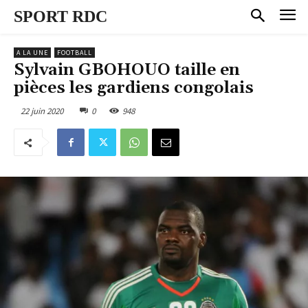
SPORT RDC
A LA UNE
FOOTBALL
Sylvain GBOHOUO taille en
pièces les gardiens congolais
22 juin 2020
0
948