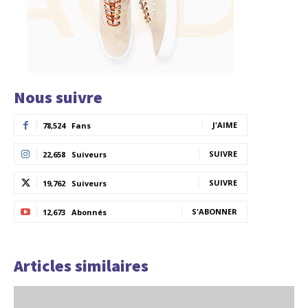
Nous suivre
J'AIME
78,524
Fans
SUIVRE
22,658
Suiveurs
SUIVRE
19,762
Suiveurs
S'ABONNER
12,673
Abonnés
Articles similaires