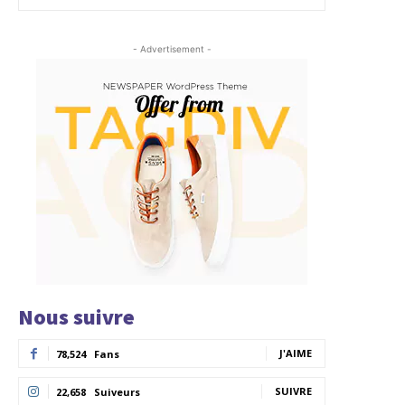
- Advertisement -
Nous suivre
J'AIME
78,524
Fans
SUIVRE
22,658
Suiveurs