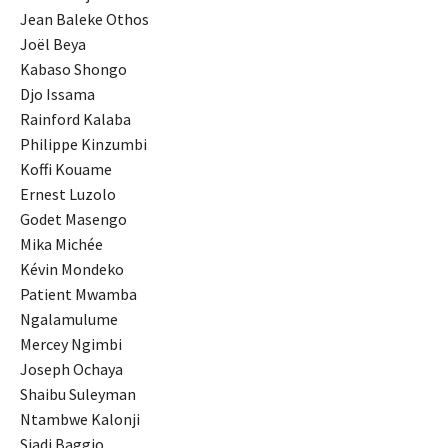
Jean Baleke Othos
Joël Beya
Kabaso Shongo
Djo Issama
Rainford Kalaba
Philippe Kinzumbi
Koffi Kouame
Ernest Luzolo
Godet Masengo
Mika Michée
Kévin Mondeko
Patient Mwamba
Ngalamulume
Mercey Ngimbi
Joseph Ochaya
Shaibu Suleyman
Ntambwe Kalonji
Siadi Baggio