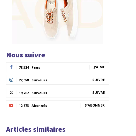
Nous suivre
J'AIME
78,524
Fans
SUIVRE
22,658
Suiveurs
SUIVRE
19,762
Suiveurs
S'ABONNER
12,673
Abonnés
Articles similaires