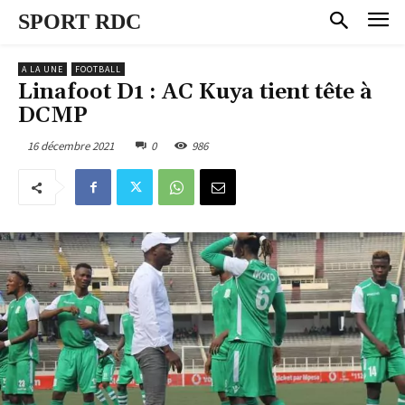
SPORT RDC
A LA UNE
FOOTBALL
Linafoot D1 : AC Kuya tient tête à
DCMP
16 décembre 2021
0
986