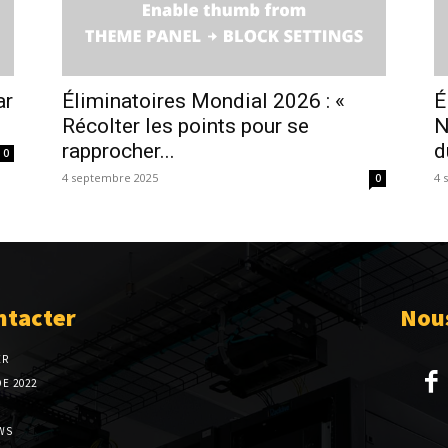
ar
Éliminatoires Mondial 2026 : «
É
Récolter les points pour se
N
rapprocher...
d
0
4 septembre 2025
4 
0
ntacter
Nous
ER
E 2022
WS