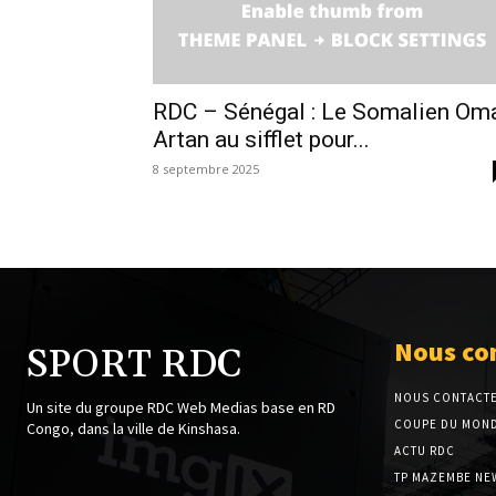
RDC – Sénégal : Le Somalien Om
Artan au sifflet pour...
8 septembre 2025
Nous co
SPORT RDC
NOUS CONTACT
Un site du groupe RDC Web Medias base en RD
COUPE DU MOND
Congo, dans la ville de Kinshasa.
ACTU RDC
TP MAZEMBE NE