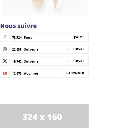
Nous suivre
J'AIME
78,524
Fans
SUIVRE
22,658
Suiveurs
SUIVRE
19,762
Suiveurs
S'ABONNER
12,673
Abonnés