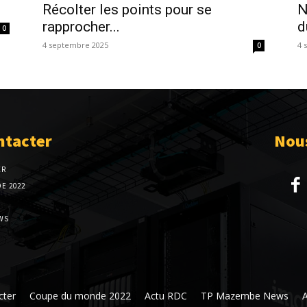
Récolter les points pour se
N
rapprocher...
d
0
4 septembre 2025
4 
0
ntacter
Nous
ER
E 2022
WS
cter
Coupe du monde 2022
Actu RDC
TP Mazembe News
A