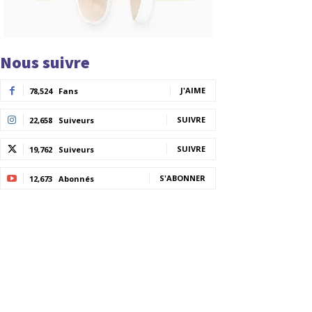
Nous suivre
J'AIME
78,524
Fans
SUIVRE
22,658
Suiveurs
SUIVRE
19,762
Suiveurs
S'ABONNER
12,673
Abonnés