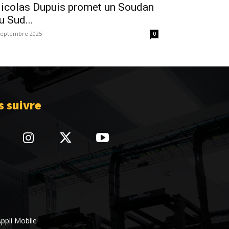
icolas Dupuis promet un Soudan
u Sud...
septembre 2025
0
 suivre
ppli Mobile