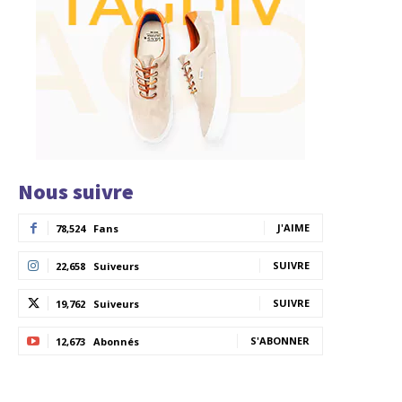
Nous suivre
J'AIME
78,524
Fans
SUIVRE
22,658
Suiveurs
SUIVRE
19,762
Suiveurs
S'ABONNER
12,673
Abonnés