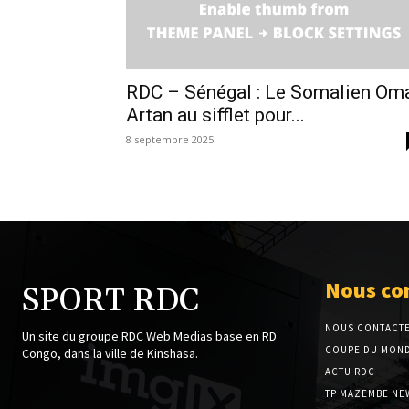
RDC – Sénégal : Le Somalien Om
Artan au sifflet pour...
8 septembre 2025
Nous co
SPORT RDC
NOUS CONTACT
Un site du groupe RDC Web Medias base en RD
COUPE DU MOND
Congo, dans la ville de Kinshasa.
ACTU RDC
TP MAZEMBE NE