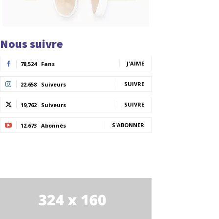
Nous suivre
J'AIME
78,524
Fans
SUIVRE
22,658
Suiveurs
SUIVRE
19,762
Suiveurs
S'ABONNER
12,673
Abonnés