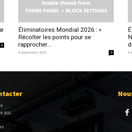
ar
Éliminatoires Mondial 2026 : «
É
Récolter les points pour se
N
rapprocher...
d
0
4 septembre 2025
4 
0
ntacter
Nous
ER
E 2022
WS