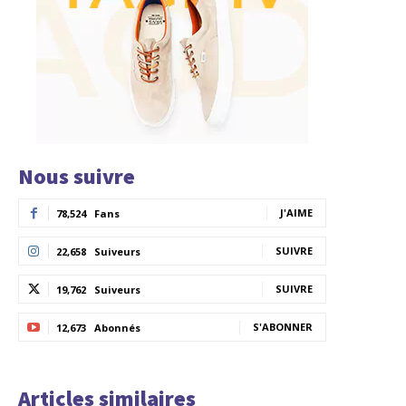
Nous suivre
J'AIME
78,524
Fans
SUIVRE
22,658
Suiveurs
SUIVRE
19,762
Suiveurs
S'ABONNER
12,673
Abonnés
Articles similaires