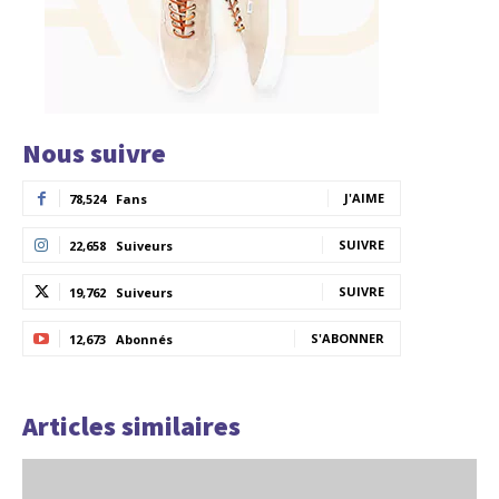
Nous suivre
J'AIME
78,524
Fans
SUIVRE
22,658
Suiveurs
SUIVRE
19,762
Suiveurs
S'ABONNER
12,673
Abonnés
Articles similaires