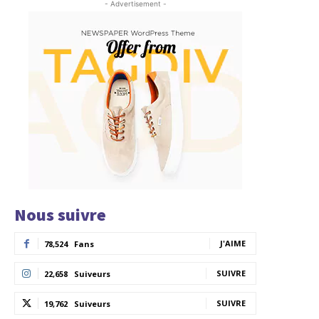
- Advertisement -
Nous suivre
J'AIME
78,524
Fans
SUIVRE
22,658
Suiveurs
SUIVRE
19,762
Suiveurs