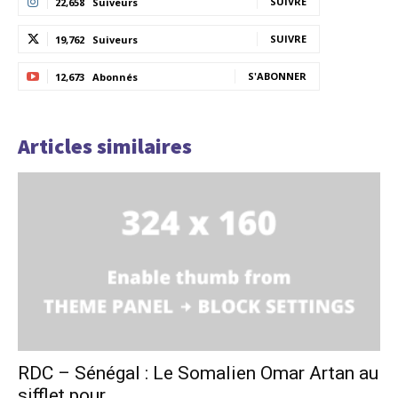
SUIVRE
22,658
Suiveurs
SUIVRE
19,762
Suiveurs
S'ABONNER
12,673
Abonnés
Articles similaires
RDC – Sénégal : Le Somalien Omar Artan au
sifflet pour...