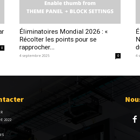
ar
Éliminatoires Mondial 2026 : «
É
Récolter les points pour se
N
rapprocher...
d
0
4 septembre 2025
4 
0
ntacter
Nous
ER
E 2022
WS