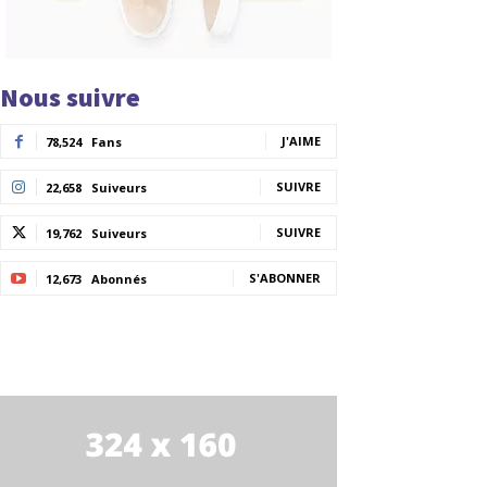
Nous suivre
J'AIME
78,524
Fans
SUIVRE
22,658
Suiveurs
SUIVRE
19,762
Suiveurs
S'ABONNER
12,673
Abonnés