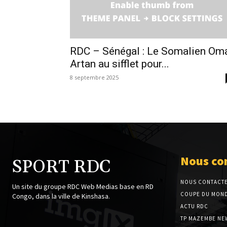
RDC – Sénégal : Le Somalien Om
Artan au sifflet pour...
8 septembre 2025
Nous co
SPORT RDC
NOUS CONTACT
Un site du groupe RDC Web Medias base en RD
COUPE DU MOND
Congo, dans la ville de Kinshasa.
ACTU RDC
TP MAZEMBE NE