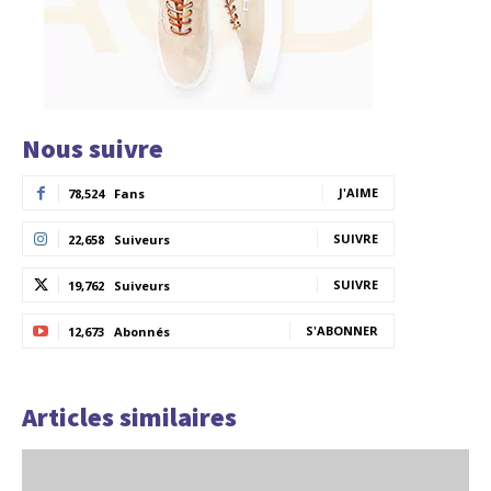
Nous suivre
J'AIME
78,524
Fans
SUIVRE
22,658
Suiveurs
SUIVRE
19,762
Suiveurs
S'ABONNER
12,673
Abonnés
Articles similaires