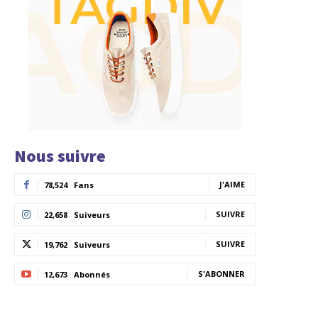
Nous suivre
J'AIME
78,524
Fans
SUIVRE
22,658
Suiveurs
SUIVRE
19,762
Suiveurs
S'ABONNER
12,673
Abonnés