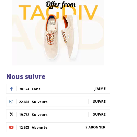
Nous suivre
J'AIME
78,524
Fans
SUIVRE
22,658
Suiveurs
SUIVRE
19,762
Suiveurs
S'ABONNER
12,673
Abonnés