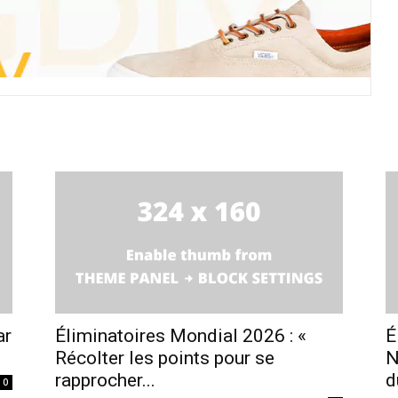
ar
Éliminatoires Mondial 2026 : «
É
Récolter les points pour se
N
rapprocher...
d
0