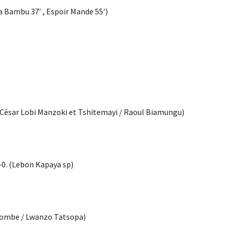
a Bambu 37′ , Espoir Mande 55′)
(César Lobi Manzoki et Tshitemayi / Raoul Biamungu)
-0. (Lebon Kapaya sp)
Tuombe / Lwanzo Tatsopa)