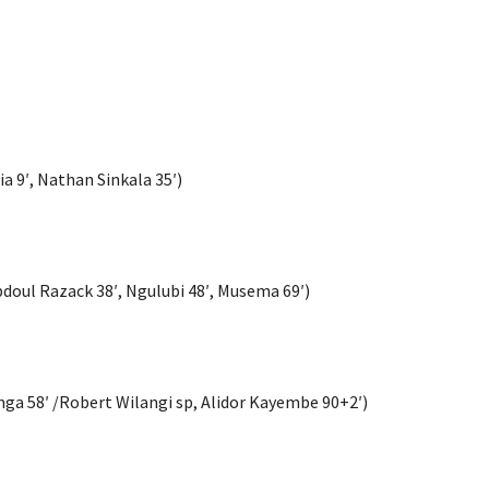
a 9′, Nathan Sinkala 35′)
bdoul Razack 38′, Ngulubi 48′, Musema 69′)
unga 58′ /Robert Wilangi sp, Alidor Kayembe 90+2′)