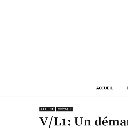
ACCUEIL
A LA UNE
FOOTBALL
V/L1: Un démar