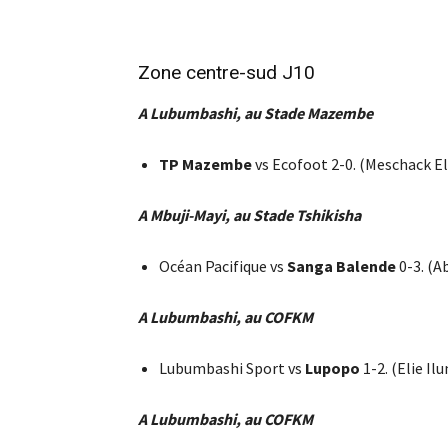
Zone centre-sud J10
A Lubumbashi, au Stade Mazembe
TP Mazembe
vs Ecofoot 2-0. (Meschack Eli
A Mbuji-Mayi, au Stade Tshikisha
Océan Pacifique vs
Sanga Balende
0-3. (A
A Lubumbashi, au COFKM
Lubumbashi Sport vs
Lupopo
1-2. (Elie Il
A Lubumbashi, au COFKM