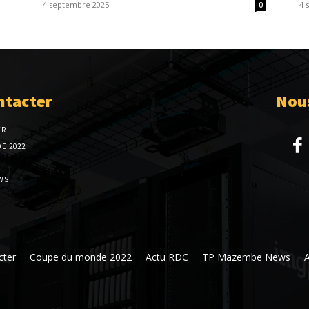
4 septembre 2025
4 
0
ntacter
Nous
ER
E 2022
WS
cter
Coupe du monde 2022
Actu RDC
TP Mazembe News
A