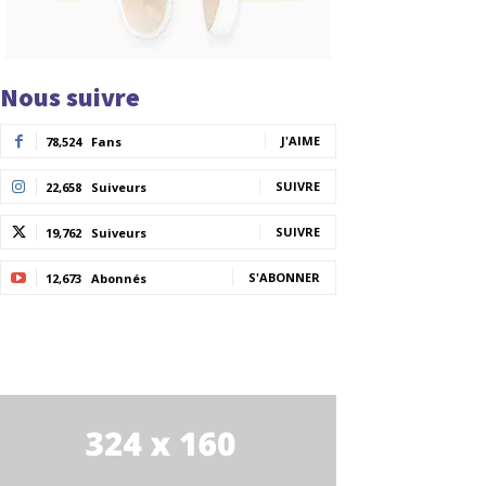
Nous suivre
J'AIME
78,524
Fans
SUIVRE
22,658
Suiveurs
SUIVRE
19,762
Suiveurs
S'ABONNER
12,673
Abonnés