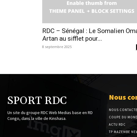
RDC – Sénégal : Le Somalien Om
Artan au sifflet pour...
8 septembre 2025
Nous co
SPORT RDC
NOUS CONTACT
Un site du groupe RDC Web Medias base en RD
COUPE DU MOND
Congo, dans la ville de Kinshasa.
ACTU RDC
TP MAZEMBE NE