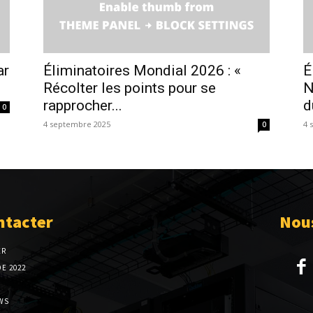
ar
Éliminatoires Mondial 2026 : «
É
Récolter les points pour se
N
rapprocher...
d
0
4 septembre 2025
4 
0
ntacter
Nous
ER
E 2022
WS