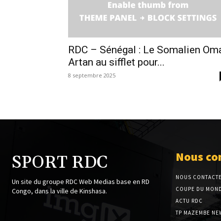
RDC – Sénégal : Le Somalien Om
Artan au sifflet pour...
8 septembre 2025
Nous co
SPORT RDC
NOUS CONTACT
Un site du groupe RDC Web Medias base en RD
COUPE DU MOND
Congo, dans la ville de Kinshasa.
ACTU RDC
TP MAZEMBE NE