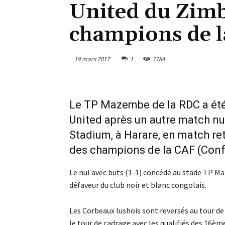
United du Zimb
champions de 
19 mars 2017
1
1184
Le TP Mazembe de la RDC a été
United après un autre match nu
Stadium, à Harare, en match re
des champions de la CAF (Confé
Le nul avec buts (1-1) concédé au stade TP M
défaveur du club noir et blanc congolais.
Les Corbeaux lushois sont reversés au tour de
le tour de cadrage avec les qualifiés des 16ème