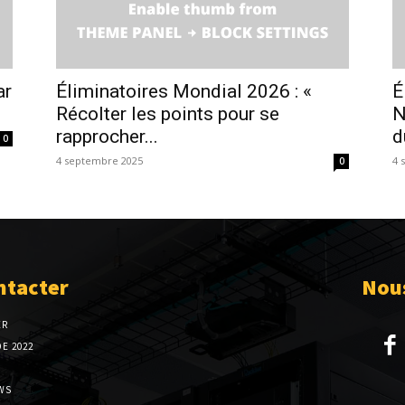
ar
Éliminatoires Mondial 2026 : «
É
Récolter les points pour se
N
rapprocher...
d
0
4 septembre 2025
4 
0
ntacter
Nous
ER
E 2022
WS