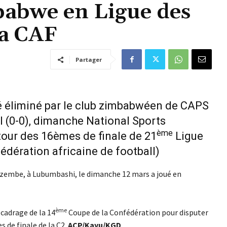
abwe en Ligue des
la CAF
Partager
 éliminé par le club zimbabwéen de CAPS
l (0-0), dimanche National Sports
ème
tour des 16èmes de finale de 21
Ligue
dération africaine de football)
azembe, à Lubumbashi, le dimanche 12 mars a joué en
ème
 cadrage de la 14
Coupe de la Confédération pour disputer
s de finale de la C2.
ACP/Kayu/KGD