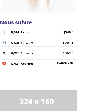
Nous suivre
J'AIME
78,524
Fans
SUIVRE
22,658
Suiveurs
SUIVRE
19,762
Suiveurs
S'ABONNER
12,673
Abonnés