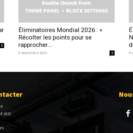
ar
Éliminatoires Mondial 2026 : «
É
Récolter les points pour se
N
rapprocher...
d
0
4 septembre 2025
4 
0
ntacter
Nous
ER
E 2022
WS