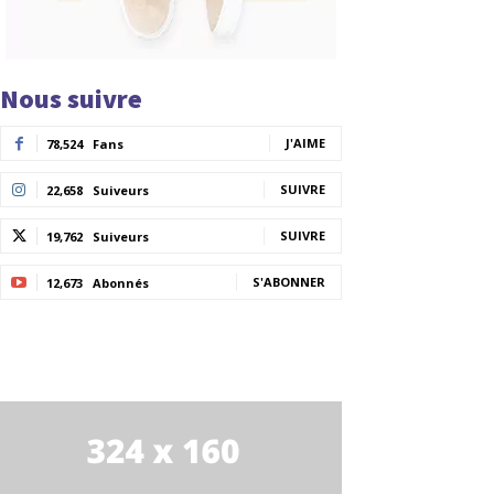
Nous suivre
J'AIME
78,524
Fans
SUIVRE
22,658
Suiveurs
SUIVRE
19,762
Suiveurs
S'ABONNER
12,673
Abonnés