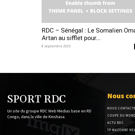
RDC – Sénégal : Le Somalien Om
Artan au sifflet pour...
8 septembre 2025
Nous co
SPORT RDC
NOUS CONTACT
Un site du groupe RDC Web Medias base en RD
COUPE DU MOND
Congo, dans la ville de Kinshasa.
ACTU RDC
TP MAZEMBE NE