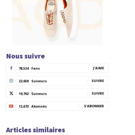
Nous suivre
J'AIME
78,524
Fans
SUIVRE
22,658
Suiveurs
SUIVRE
19,762
Suiveurs
S'ABONNER
12,673
Abonnés
Articles similaires