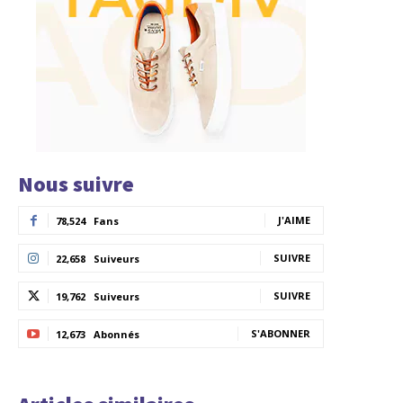
Nous suivre
J'AIME
78,524
Fans
SUIVRE
22,658
Suiveurs
SUIVRE
19,762
Suiveurs
S'ABONNER
12,673
Abonnés