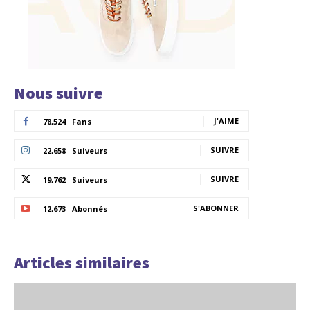
Nous suivre
J'AIME
78,524
Fans
SUIVRE
22,658
Suiveurs
SUIVRE
19,762
Suiveurs
S'ABONNER
12,673
Abonnés
Articles similaires