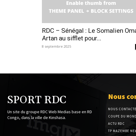
RDC – Sénégal : Le Somalien Om
Artan au sifflet pour...
8 septembre 2025
Nous co
SPORT RDC
NOUS CONTACT
Un site du groupe RDC Web Medias base en RD
COUPE DU MOND
Congo, dans la ville de Kinshasa.
ACTU RDC
TP MAZEMBE NE