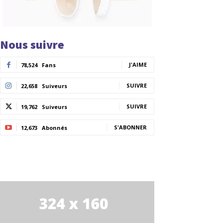
Nous suivre
J'AIME
78,524
Fans
SUIVRE
22,658
Suiveurs
SUIVRE
19,762
Suiveurs
S'ABONNER
12,673
Abonnés