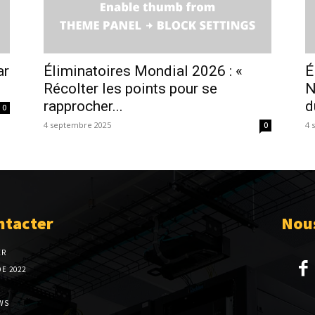
ar
Éliminatoires Mondial 2026 : «
É
Récolter les points pour se
N
rapprocher...
d
0
4 septembre 2025
4 
0
ntacter
Nous
ER
E 2022
WS