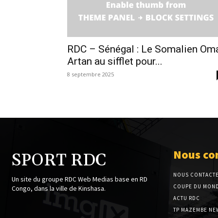
RDC – Sénégal : Le Somalien Om
Artan au sifflet pour...
8 septembre 2025
Nous co
SPORT RDC
NOUS CONTACT
Un site du groupe RDC Web Medias base en RD
COUPE DU MOND
Congo, dans la ville de Kinshasa.
ACTU RDC
TP MAZEMBE NE