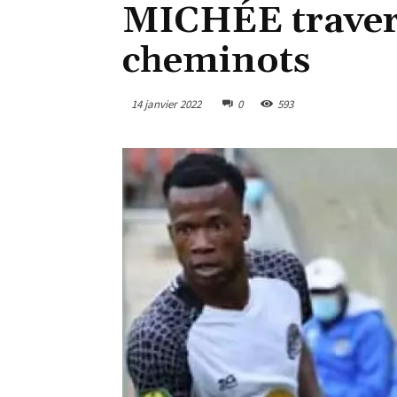
MICHÉE travers
cheminots
14 janvier 2022
0
593