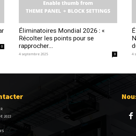
ar
Éliminatoires Mondial 2026 : «
É
Récolter les points pour se
N
rapprocher...
d
0
4 septembre 2025
4 
0
ntacter
Nous
ER
E 2022
WS