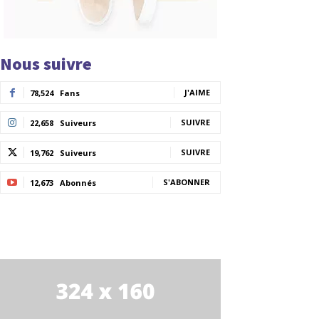
Nous suivre
J'AIME
78,524
Fans
SUIVRE
22,658
Suiveurs
SUIVRE
19,762
Suiveurs
S'ABONNER
12,673
Abonnés