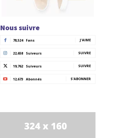
Nous suivre
J'AIME
78,524
Fans
SUIVRE
22,658
Suiveurs
SUIVRE
19,762
Suiveurs
S'ABONNER
12,673
Abonnés