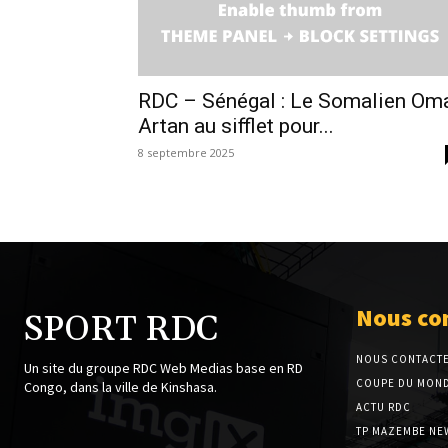
RDC – Sénégal : Le Somalien Om
Artan au sifflet pour...
8 septembre 2025
Nous co
SPORT RDC
NOUS CONTACT
Un site du groupe RDC Web Medias base en RD
COUPE DU MOND
Congo, dans la ville de Kinshasa.
ACTU RDC
TP MAZEMBE NE