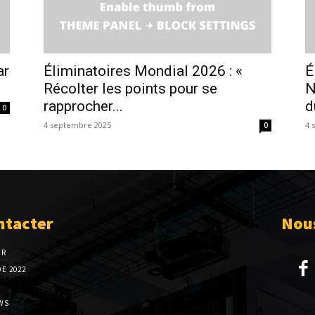
ar
Éliminatoires Mondial 2026 : «
É
Récolter les points pour se
N
rapprocher...
d
0
4 septembre 2025
4 
0
ntacter
Nous
ER
E 2022
WS