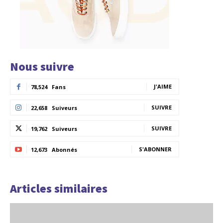
Nous suivre
J'AIME
78,524
Fans
SUIVRE
22,658
Suiveurs
SUIVRE
19,762
Suiveurs
S'ABONNER
12,673
Abonnés
Articles similaires