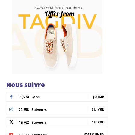
Nous suivre
J'AIME
78,524
Fans
SUIVRE
22,658
Suiveurs
SUIVRE
19,762
Suiveurs
S'ABONNER
12,673
Abonnés