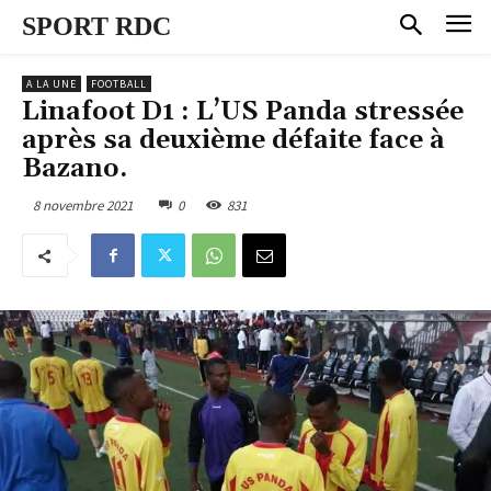
SPORT RDC
A LA UNE
FOOTBALL
Linafoot D1 : L’US Panda stressée
après sa deuxième défaite face à
Bazano.
8 novembre 2021
0
831