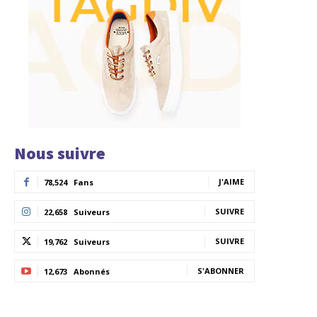
Nous suivre
J'AIME
78,524
Fans
SUIVRE
22,658
Suiveurs
SUIVRE
19,762
Suiveurs
S'ABONNER
12,673
Abonnés