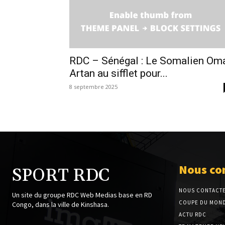
RDC – Sénégal : Le Somalien Om
Artan au sifflet pour...
8 septembre 2025
Nous co
SPORT RDC
NOUS CONTACT
Un site du groupe RDC Web Medias base en RD
COUPE DU MOND
Congo, dans la ville de Kinshasa.
ACTU RDC