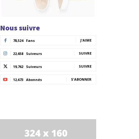
Nous suivre
J'AIME
78,524
Fans
SUIVRE
22,658
Suiveurs
SUIVRE
19,762
Suiveurs
S'ABONNER
12,673
Abonnés