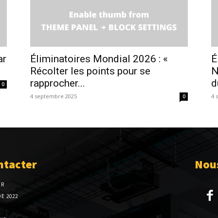
ar
Éliminatoires Mondial 2026 : «
É
Récolter les points pour se
N
rapprocher...
d
0
4 septembre 2025
4 
0
ntacter
Nous
ER
E 2022