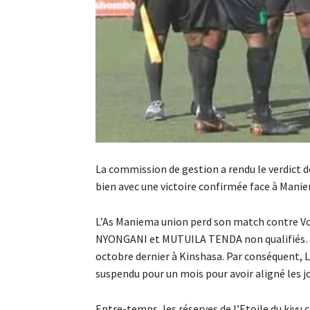
La commission de gestion a rendu le verdict de 
bien avec une victoire confirmée face à Mani
L’As Maniema union perd son match contre Vcl
NYONGANI et MUTUILA TENDA non qualifiés… Le 
octobre dernier à Kinshasa. Par conséquent
suspendu pour un mois pour avoir aligné les jo
Entre-temps, les réserves de l’Etoile du kiv