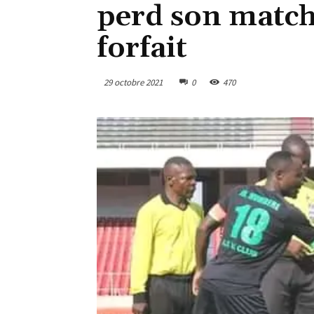
perd son match
forfait
29 octobre 2021
0
470