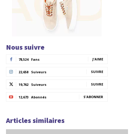
Nous suivre
J'AIME
78,524
Fans
SUIVRE
22,658
Suiveurs
SUIVRE
19,762
Suiveurs
S'ABONNER
12,673
Abonnés
Articles similaires