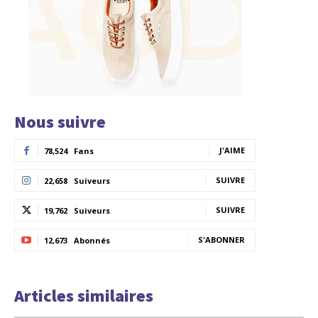
Nous suivre
J'AIME
78,524
Fans
SUIVRE
22,658
Suiveurs
SUIVRE
19,762
Suiveurs
S'ABONNER
12,673
Abonnés
Articles similaires