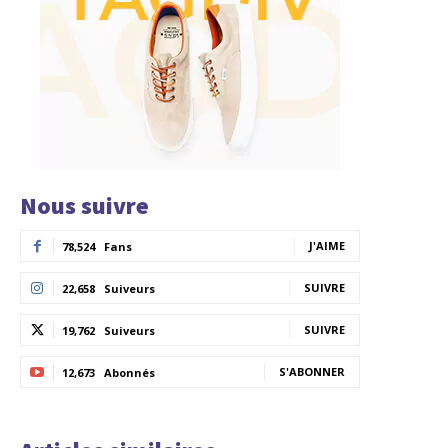
Nous suivre
J'AIME
78,524
Fans
SUIVRE
22,658
Suiveurs
SUIVRE
19,762
Suiveurs
S'ABONNER
12,673
Abonnés