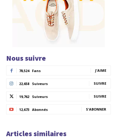
Nous suivre
J'AIME
78,524
Fans
SUIVRE
22,658
Suiveurs
SUIVRE
19,762
Suiveurs
S'ABONNER
12,673
Abonnés
Articles similaires