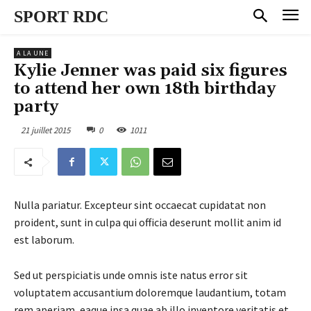
SPORT RDC
A LA UNE
Kylie Jenner was paid six figures
to attend her own 18th birthday
party
21 juillet 2015
0
1011
Nulla pariatur. Excepteur sint occaecat cupidatat non
proident, sunt in culpa qui officia deserunt mollit anim id
est laborum.
Sed ut perspiciatis unde omnis iste natus error sit
voluptatem accusantium doloremque laudantium, totam
rem aperiam, eaque ipsa quae ab illo inventore veritatis et