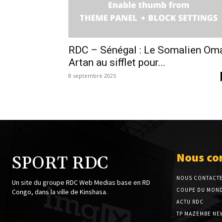
RDC – Sénégal : Le Somalien Om
Artan au sifflet pour...
8 septembre 2025
Nous co
SPORT RDC
NOUS CONTACT
Un site du groupe RDC Web Medias base en RD
COUPE DU MOND
Congo, dans la ville de Kinshasa.
ACTU RDC
TP MAZEMBE NE