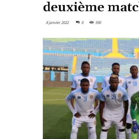
deuxième matc
8 janvier 2022
0
590