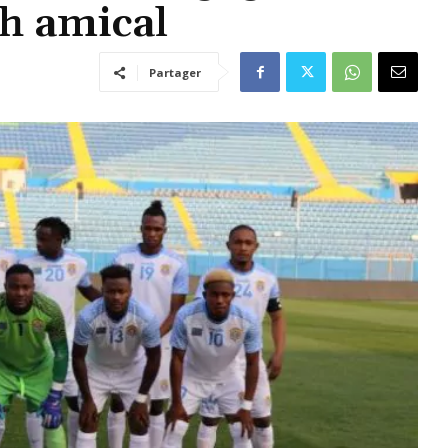
h amical
Partager