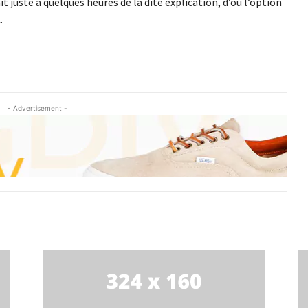
 juste à quelques heures de la dite explication, d’où l’option
.
- Advertisement -