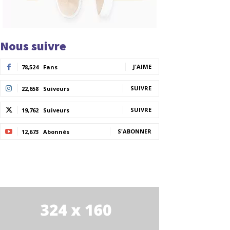
Nous suivre
J'AIME
78,524
Fans
SUIVRE
22,658
Suiveurs
SUIVRE
19,762
Suiveurs
S'ABONNER
12,673
Abonnés