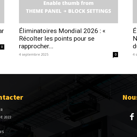
ar
Éliminatoires Mondial 2026 : «
É
Récolter les points pour se
N
rapprocher...
d
0
4 septembre 2025
4 
0
ntacter
Nous
ER
E 2022
WS