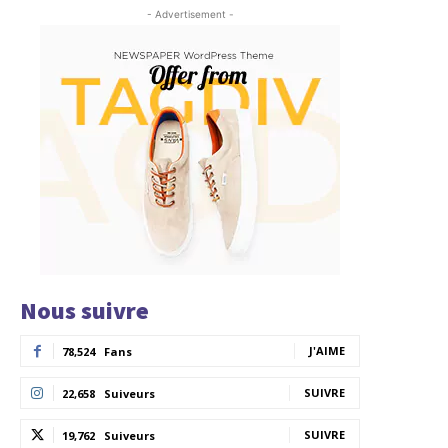
- Advertisement -
Nous suivre
J'AIME
78,524
Fans
SUIVRE
22,658
Suiveurs
SUIVRE
19,762
Suiveurs