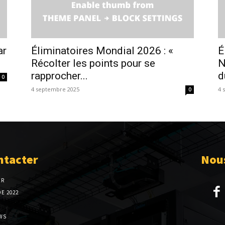
ar
Éliminatoires Mondial 2026 : «
É
Récolter les points pour se
N
rapprocher...
d
0
4 septembre 2025
4 
0
ntacter
Nous
ER
E 2022
WS