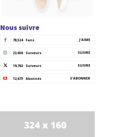
Nous suivre
J'AIME
78,524
Fans
SUIVRE
22,658
Suiveurs
SUIVRE
19,762
Suiveurs
S'ABONNER
12,673
Abonnés