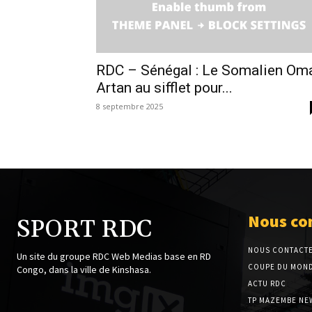
RDC – Sénégal : Le Somalien Om
Artan au sifflet pour...
8 septembre 2025
Nous co
SPORT RDC
NOUS CONTACT
Un site du groupe RDC Web Medias base en RD
COUPE DU MOND
Congo, dans la ville de Kinshasa.
ACTU RDC
TP MAZEMBE NE