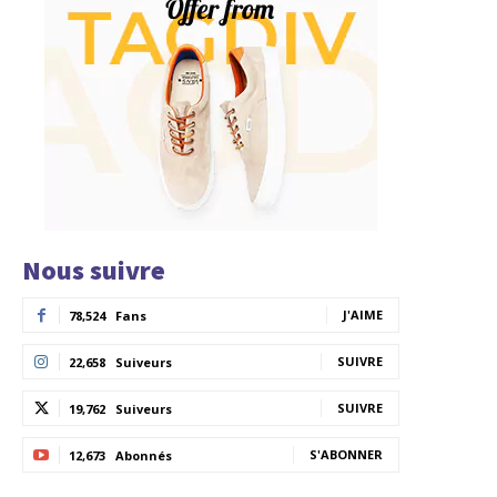
Nous suivre
J'AIME
78,524
Fans
SUIVRE
22,658
Suiveurs
SUIVRE
19,762
Suiveurs
S'ABONNER
12,673
Abonnés