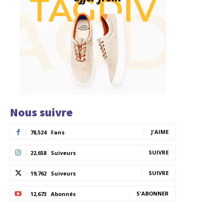
Nous suivre
J'AIME
78,524
Fans
SUIVRE
22,658
Suiveurs
SUIVRE
19,762
Suiveurs
S'ABONNER
12,673
Abonnés