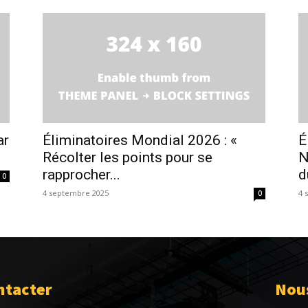
ar
Éliminatoires Mondial 2026 : «
É
Récolter les points pour se
N
rapprocher...
d
0
4 septembre 2025
4 
0
ntacter
Nous