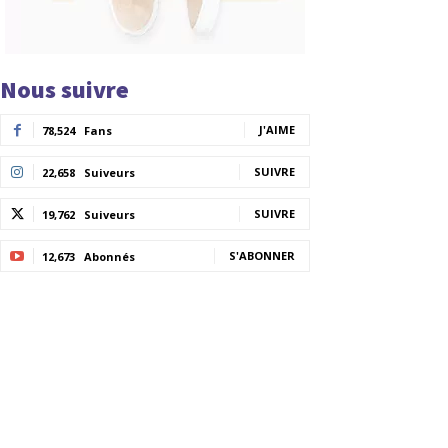
Nous suivre
J'AIME
78,524
Fans
SUIVRE
22,658
Suiveurs
SUIVRE
19,762
Suiveurs
S'ABONNER
12,673
Abonnés