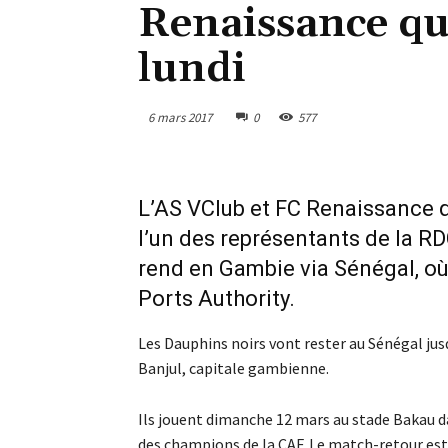
Renaissance qu
lundi
6 mars 2017
0
577
L’AS VClub et FC Renaissance q
l’un des représentants de la R
rend en Gambie via Sénégal, où
Ports Authority.
Les Dauphins noirs vont rester au Sénégal jus
Banjul, capitale gambienne.
Ils jouent dimanche 12 mars au stade Bakau da
des champions de la CAF. Le match-retour es